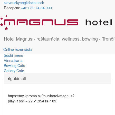
Skočiť na hlavný obsah
slovensky
english
deutsch
Recepcia:
+421 32 74 84 900
Bowling
Wellness a Relax
Bowling
Hotel Magnus - reštaurácia, wellness, bowling - Trenčí
Denné menu
Online rezervácia
Jedálny a nápojový lístok
Sushi menu
Vínna karta
Bowling Cafe
Gallery Cafe
rightdetail
https://my.vpromo.sk/tour/hotel-magnus?
play=1&sr=-.22,-1.35&ss=169