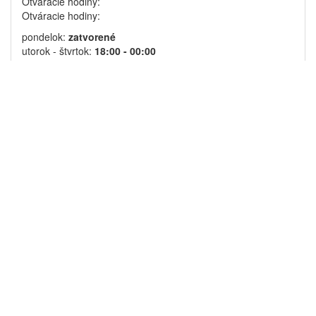
Otváracie hodiny:
Otváracie hodiny:
pondelok:
zatvorené
utorok - štvrtok:
18:00 - 00:00
piatok - sobota:
16:00 - 00:00
nedeľa:
zatvorené
Je ideálnym miestom na stretnutia v neformálnej atmosfére. O
aktívny odpočinok po celom dni sa postarajú 3 bowlingové dráhy,
široký sortiment miešaných nápojov, príjemná hudba. Vďaka
kapacite až 45 miest je vhodným priestorom na usporiadanie
uzavretých akcií alebo teambuildingov s cateringom.
Cenník