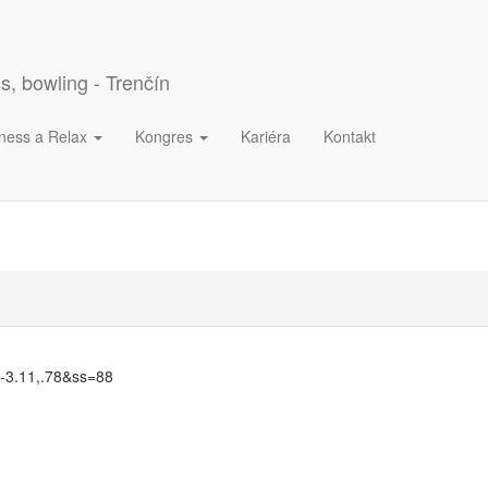
s, bowling - Trenčín
ness a Relax
Kongres
Kariéra
Kontakt
=-3.11,.78&ss=88