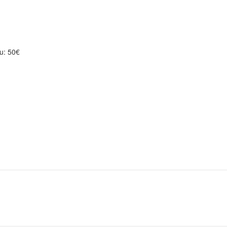
heck-outu: 50€