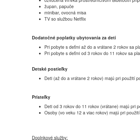
ozvučená vírivka prostredníctvom Bluetooth prip
župan, papuče
minibar, ovocná misa
TV so službou Netflix
Dodatočné poplatky ubytovania za deti
Pri pobyte s deťmi až do a vrátane 2 rokov sa pl
Pri pobyte s deťmi od 3 rokov do 11 rokov sa pl
Detské postieľky
Deti (až do a vrátane 2 rokov) majú pri použití
Prísteľky
Deti od 3 rokov do 11 rokov (vrátane) majú pri 
Osoby (vo veku 12 a viac rokov) majú pri použit
Doplnkové služby: