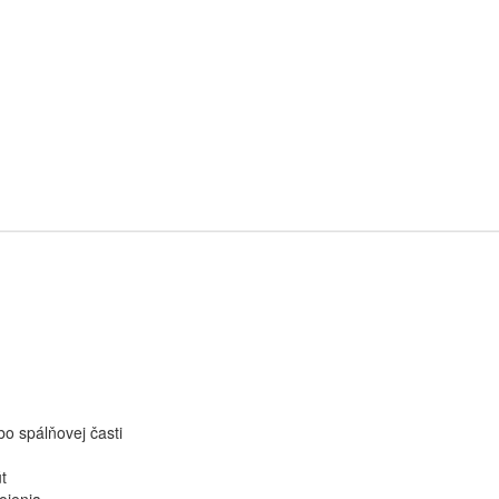
o spálňovej časti
t