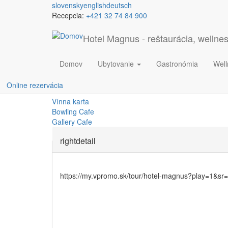
Skočiť na hlavný obsah
slovensky
english
deutsch
Recepcia:
+421 32 74 84 900
Junior suita
Hotel Magnus - reštaurácia, wellnes
Domov
Ubytovanie
Gastronómia
Well
Denné menu
Jedálny a nápojový lístok
Online rezervácia
Sushi menu
Vínna karta
Bowling Cafe
Gallery Cafe
rightdetail
https://my.vpromo.sk/tour/hotel-magnus?play=1&sr