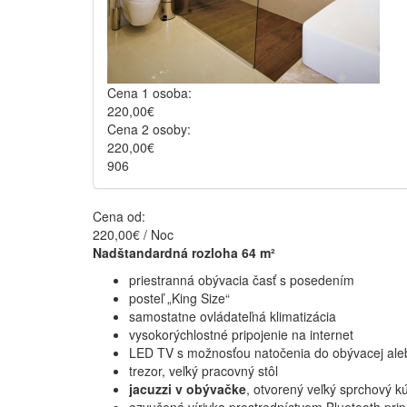
Cena 1 osoba:
220,00€
Cena 2 osoby:
220,00€
906
Cena od:
220,00€ / Noc
Nadštandardná
rozloha 64 m²
priestranná obývacia časť s posedením
posteľ „King Size“
samostatne ovládateľná klimatizácia
vysokorýchlostné pripojenie na internet
LED TV s možnosťou natočenia do obývacej aleb
trezor, veľký pracovný stôl
jacuzzi v obývačke
, otvorený veľký sprchový kú