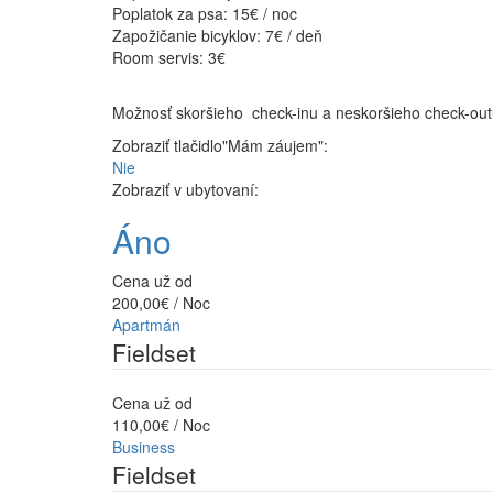
Poplatok za psa: 15€ / noc
Zapožičanie bicyklov: 7€ / deň
​Room servis: 3€
Možnosť skoršieho check-inu a neskoršieho c
Zobraziť tlačidlo"Mám záujem":
Nie
Zobraziť v ubytovaní:
Áno
Cena už od
200,00€ / Noc
Apartmán
Fieldset
Cena už od
110,00€ / Noc
Business
Fieldset