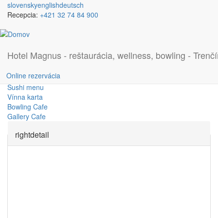
Skočiť na hlavný obsah
slovensky
english
deutsch
Recepcia:
+421 32 74 84 900
Sauny
Hotel Magnus - reštaurácia, wellness, bowling - Trenčí
Denné menu
Online rezervácia
Jedálny a nápojový lístok
Sushi menu
Vínna karta
Bowling Cafe
Gallery Cafe
rightdetail