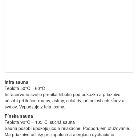
Infra sauna
Teplota 50°C – 60°C
Infračervené svetlo preniká hlboko pod pokožku a priaznivo
pôsobí pri liečbe reumy, astmy, celutídy, pri bolestiach kĺbov a
svalov. Vypudzuje z tela toxíny.
Fínska sauna
Teplota 90°C – 105°C, suchá sauna
Sauna pôsobí upokojujúco a relaxačne. Podporujem otužovanie.
Má priaznivé účinky pri zápaloch a alergiách dýchacieho