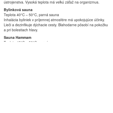
ústrojenstva. Vysoká teplota má veľkú záťaž na organizmus.
Bylinková sauna
Teplota 40°C – 50°C, parná sauna
Inhalácia byliniek v príjemnej atmosfére má upokojujúce účinky.
Lieči a dezinfikuje dýchacie cesty. Blahodarne pôsobí na pokožku
a pri bolestiach hlavy.
Sauna Hammam
Teplota 45°C – 50°C, parná sauna
Horúca sauna v kombinácii so studenou vodou dávajú do pohybu
procesy podporujúce regeneráciu tela. Posilňujúce imunitný
systém. Je vhodný na problémy s dýchaním. Z tela sa odplavujú
nečistoty a zlepšuje krvný obeh.
Švédska sauna
Teplota 70°C – 80°C, suchá sauna
Je výborná ako prevencia proti chorobám a zvyšuje odolnosť
organizmu. Zlepšuje pohyblivosť svalstva, kĺbov. Zabezpečuje
prekrvenie mozgu, končatín a kože.
Tepidárium
Odpočiváreň 26°C -38°C
Ľadová jaskyňa