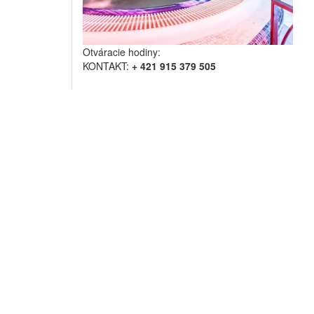
Otváracie hodiny:
KONTAKT:
+ 421 915 379 505
PONDELOK - PIATOK:
14.00 - 22.30 hod.
SOBOTA- NEDEĽA:
12:00 - 22:30 hod.
Mimo otváracích hodín sú dostupné telefónne čísla
Zažite dokonalý oddych vo wellness centre v hoteli Mag
kúpeľ – hamman. Pre odvážnych otužilcov je pripravená
rokov.
Ubytovaný hos
Dospelý od