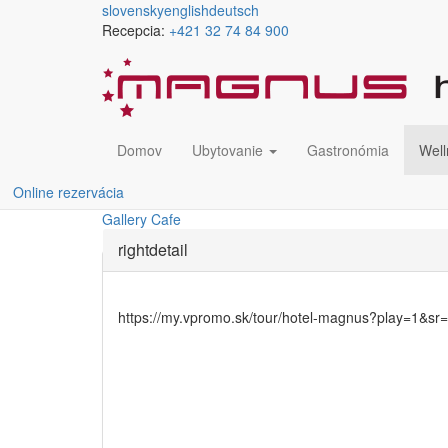
Skočiť na hlavný obsah
slovensky
english
deutsch
Recepcia:
+421 32 74 84 900
Wellness
Denné menu
Jedálny a nápojový lístok
Domov
Ubytovanie
Gastronómia
Well
Sushi menu
Vínna karta
Online rezervácia
Bowling Cafe
Gallery Cafe
rightdetail
https://my.vpromo.sk/tour/hotel-magnus?play=1&sr