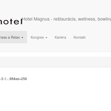
Hotel Magnus - reštaurácia, wellness, bowlin
ness a Relax
Kongres
Kariéra
Kontakt
=-3.1,-.98&ss=256