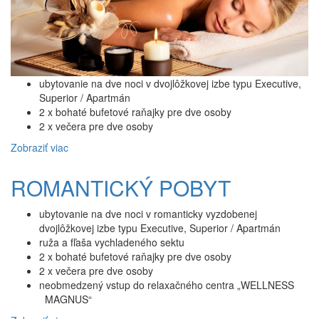
ubytovanie na dve noci v dvojlôžkovej izbe typu Executive,
Superior / Apartmán
2 x bohaté bufetové raňajky pre dve osoby
2 x večera pre dve osoby
Zobraziť viac
ROMANTICKÝ POBYT
ubytovanie na dve noci v romanticky vyzdobenej
dvojlôžkovej izbe typu Executive, Superior / Apartmán
ruža a fľaša vychladeného sektu
2 x bohaté bufetové raňajky pre dve osoby
2 x večera pre dve osoby
neobmedzený vstup do relaxačného centra „WELLNESS
MAGNUS“